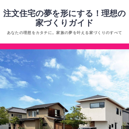
コ
ン
注文住宅の夢を形にする！理想の
テ
家づくりガイド
ン
あなたの理想をカタチに。家族の夢を叶える家づくりのすべて
ツ
へ
コ
ス
ン
キ
テ
ッ
ン
プ
ツ
へ
ス
キ
ッ
プ