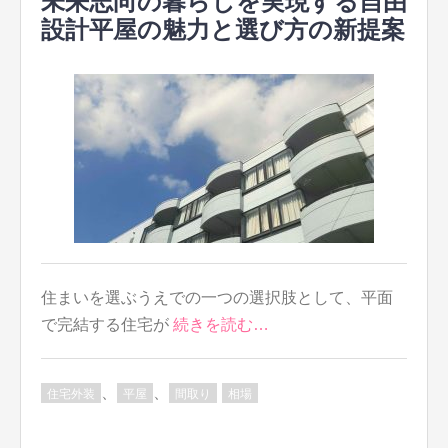
未来志向の暮らしを実現する自由
設計平屋の魅力と選び方の新提案
住まいを選ぶうえでの一つの選択肢として、平面
で完結する住宅が
続きを読む…
、
、
住宅外装
平屋
間取り
相場