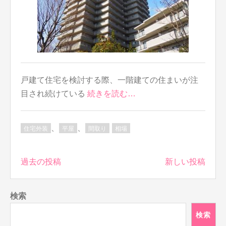
戸建て住宅を検討する際、一階建ての住まいが注
目され続けている
続きを読む…
、
、
住宅外装
平屋
間取り
相場
投
過去の投稿
新しい投稿
稿
ナ
検索
ビ
ゲ
検索
ー