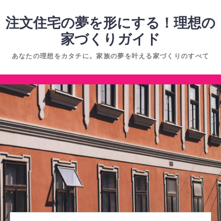
コ
ン
注文住宅の夢を形にする！理想の
テ
家づくりガイド
ン
あなたの理想をカタチに。家族の夢を叶える家づくりのすべて
ツ
へ
コ
ス
ン
キ
テ
ッ
ン
プ
ツ
へ
ス
キ
ッ
プ