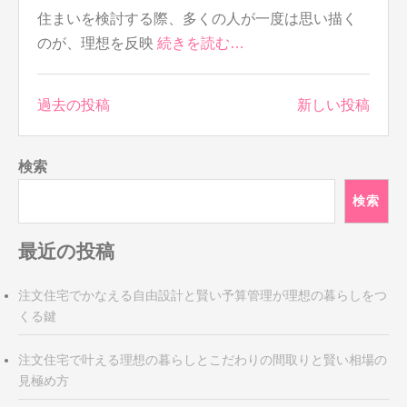
住まいを検討する際、多くの人が一度は思い描く
のが、理想を反映
続きを読む…
投
過去の投稿
新しい投稿
稿
ナ
検索
ビ
ゲ
検索
ー
シ
最近の投稿
ョ
ン
注文住宅でかなえる自由設計と賢い予算管理が理想の暮らしをつ
くる鍵
注文住宅で叶える理想の暮らしとこだわりの間取りと賢い相場の
見極め方