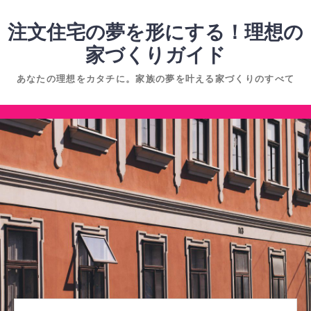
コ
ン
注文住宅の夢を形にする！理想の
テ
家づくりガイド
ン
あなたの理想をカタチに。家族の夢を叶える家づくりのすべて
ツ
へ
コ
ス
ン
キ
テ
ッ
ン
プ
ツ
へ
ス
キ
ッ
プ