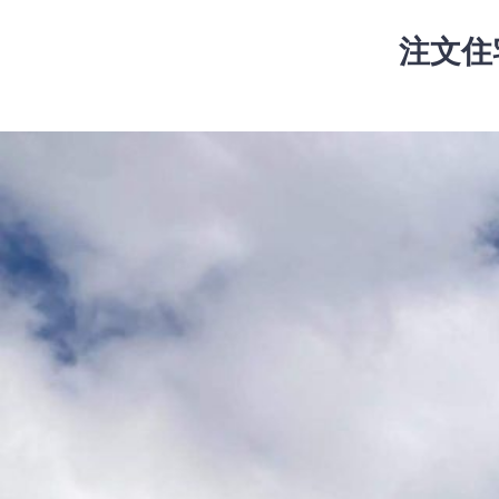
コ
ン
注文住
テ
ン
ツ
コ
へ
ン
ス
テ
キ
ン
ッ
ツ
プ
へ
ス
キ
ッ
プ