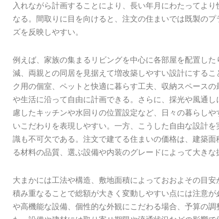
入れながら計画することにより、長い年月にわたってより
なる。間取りに目を向けると、注文の住まいでは既製のプ
ズを反映しやすい。
例えば、家族の集まるリビングを中心に各部屋を配置した
減、両親との同居を見据えて増改築しやすい設計にするこ
ク用の個室、ペットと快適に暮らす工夫、収納スペースの
や生活に沿って自由に計画できる。さらに、採光や風通し
慮したキッチンや水回りの位置設定など、日々の暮らしや
いこだわりを表現しやすい。一方、こうした自由な設計を
識も不可欠である。注文で建てる住まいの価格は、建築面
る材料の品質、選ぶ設備や内装のグレードによって大きな
大まかには工法や構造、敷地面積によっておおよその目安
積み重なることで総額が大きく変動しやすい点には注意が
や高機能な設備、個性的な外観にこだわる場合、予算の調