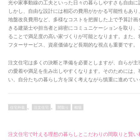
光や家事動線の工夫といった日々の暮らしやすさも自由に
しかし、自由な設計には相応の費用がかかる可能性もあり
地盤改良費用など、多様なコストを把握した上で予算計画
きる建築士や担当者と綿密にコミュニケーションを取り、
ることで満足度の高い家づくりが可能となります。また、
フターサービス、資産価値など長期的な視点も重要です。
注文住宅は多くの決断と準備を必要としますが、自らが主
の愛着や満足を生み出しやすくなります。そのためには、
い、自分たちの暮らし方を深く考えながら慎重に進めてい
、
、
住宅外装
注文住宅
間取り
相場
投
注文住宅で叶える理想の暮らしとこだわりの間取りと賢い