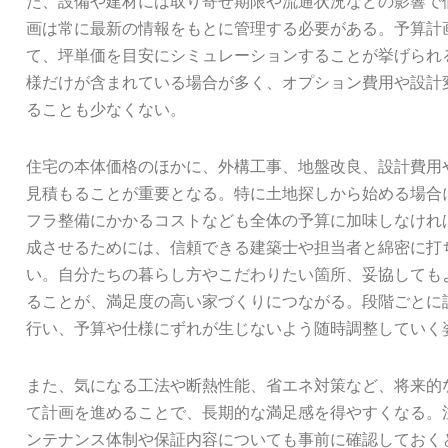
た、設備や建材には取り寄せ期限や流通状況などの影響で
画は常に最新の情報をもとに管理する必要がある。予算計
て、坪単価を目安にシミュレーションすることが挙げられ
様だけが含まれている場合が多く、オプション費用や設計
ることも少なくない。
住宅の本体価格のほかに、外構工事、地盤改良、設計費用
見積もることが重要となる。特に土地探しから始める場合
フラ整備にかかるコストなども全体の予算に加味しなけれ
成させるためには、信頼できる建築士や担当者と綿密に打
い。自分たちの暮らし方やこだわりたい箇所、妥協しても
ることが、満足度の高い家づくりにつながる。段階ごとに
行い、予算や仕様にずれが生じないよう随時調整していく
また、気になる工法や断熱性能、省エネ対策など、将来的
て計画を進めることで、長期的な満足感を得やすくなる。
ンテナンス体制や保証内容についても事前に確認しておく