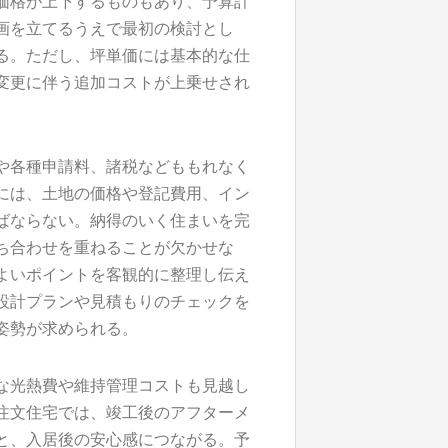
価格が上下するものもあり、予算計
画を立てるうえで最初の検討とし
る。ただし、坪単価には基本的な仕
変更に伴う追加コストが上乗せされ
や各種申請料、諸税などももれなく
には、土地の価格や登記費用、イン
ばならない。納得のいく住まいを完
ち合わせを重ねることが欠かせな
よいポイントを客観的に整理し伝え
設計プランや見積もりのチェックを
姿勢が求められる。
な光熱費や維持管理コストも見越し
注文住宅では、竣工後のアフターメ
と、入居後の安心感につながる。予