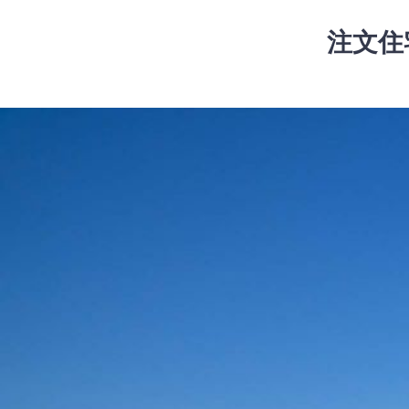
コ
ン
注文住
テ
ン
ツ
コ
へ
ン
ス
テ
キ
ン
ッ
ツ
プ
へ
ス
キ
ッ
プ