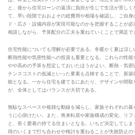
と、後から住宅ローンの返済に負担が生じて生活が苦しく
て、早い段階でおおよその総費用や相場を確認し、ご自身
ド・広さ・設備内容が実現可能なのかを把握することが必
相談しながら、予算配分の工夫を重ねていくことで満足で
住宅性能についても理解が必要である。冬暖かく夏は涼し
断熱性能や気密性能への投資も重要となる。これらの性能
やや高めの予算を想定しておいたほうがよい。断熱・気密
ナンスコストの低減といった要素も点検することで、新築
能となる。一から住宅を建てるにあたり、デザインや間取
が、全体としてはバランスが大切である。
無駄なスペースや複雑な動線を減らし、家族それぞれの暮
うに心掛けたい。また、将来転居や家族構成の変化、リフ
と、長く愛着の持てる住まいとなる。いちど決定してしま
得のいくまで打ち合わせや検討を重ねることが失敗防止の