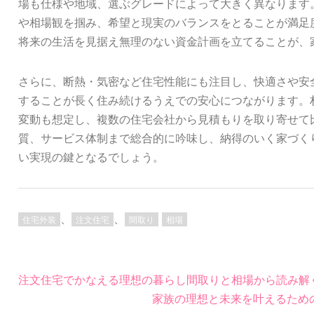
場も仕様や地域、選ぶグレードによって大きく異なります
や相場観を掴み、希望と現実のバランスをとることが満足
将来の生活を見据え無理のない資金計画を立てることが、
さらに、断熱・気密など住宅性能にも注目し、快適さや安
することが長く住み続けるうえでの安心につながります。
変動も想定し、複数の住宅会社から見積もりを取り寄せて
質、サービス体制まで総合的に吟味し、納得のいく家づく
い実現の鍵となるでしょう。
、
、
住宅外装
注文住宅
間取り
相場
投
注文住宅でかなえる理想の暮らし間取りと相場から読み解
稿
家族の理想と未来を叶えるため
ナ