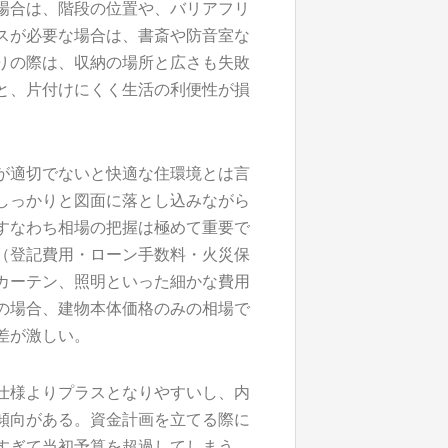
場合は、階段の位置や、バリアフリ
スが必要な場合は、書斎や防音室な
りの際は、収納の場所と広さも失敗
と、片付けにくく生活の利便性が損
が適切でないと快適な住環境とは言
しっかりと図面に落とし込みながら
すなわち相場の把握は極めて重要で
（登記費用・ローン手数料・火災保
カーテン、照明といった細かな費用
の場合、建物本体価格のみの相場で
差が激しい。
仕様よりプラスとなりやすいし、内
傾向がある。資金計画を立てる際に
すぎて当初予算を超過してしまう