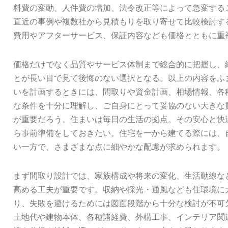
料費の変動、人件費の増加、法令改正等によって急変する
直近の事例や複数社から見積もりを取り寄せて比較検討す
費用やアフターサービス、保証内容なども価格とともに重
価格だけでなく品質やサービス体制まで総合的に把握し、
とが長い目で見て後悔のない選択となる。以上の内容をふ
いを計画するときには、間取りや資金計画、相場情報、各
な条件を十分に理解し、ご自身にとって妥協のない大きな
が重要だろう。住まいは毎日の生活の拠点。その安心と快
ら事前準備をしておきたい。住宅を一から建てる際には、
い一方で、さまざまな点に細やかな配慮が求められます。
まず間取り設計では、家族構成や将来の変化、生活動線な
高める工夫が重要です。収納や採光・通風なども住環境に
り、失敗を避けるためには図面段階から十分な検討が不可
土地代や建物本体、各種諸経費、外構工事、インテリア関