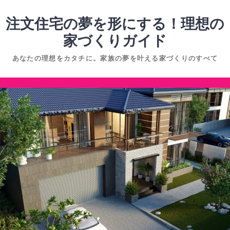
コ
ン
注文住宅の夢を形にする！理想の
テ
家づくりガイド
ン
あなたの理想をカタチに。家族の夢を叶える家づくりのすべて
ツ
へ
コ
ス
ン
キ
テ
ッ
ン
プ
ツ
へ
ス
キ
ッ
プ