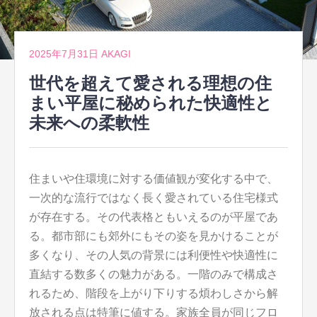
2025年7月31日
AKAGI
世代を超えて愛される理想の住
まい平屋に秘められた快適性と
未来への柔軟性
住まいや住環境に対する価値観が変化する中で、
一次的な流行ではなく長く愛されている住宅様式
が存在する。
その代表格ともいえるのが平屋であ
る。都市部にも郊外にもその姿を見かけることが
多くなり、その人気の背景には利便性や快適性に
直結する数多くの魅力がある。一階のみで構成さ
れるため、階段を上がり下りする煩わしさから解
放される点は特筆に値する。家族全員が同じフロ