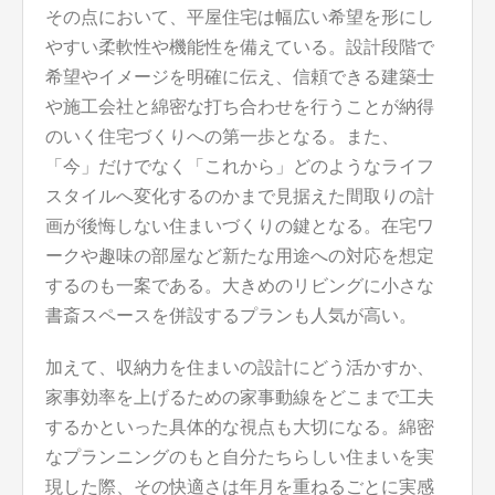
その点において、平屋住宅は幅広い希望を形にし
やすい柔軟性や機能性を備えている。設計段階で
希望やイメージを明確に伝え、信頼できる建築士
や施工会社と綿密な打ち合わせを行うことが納得
のいく住宅づくりへの第一歩となる。また、
「今」だけでなく「これから」どのようなライフ
スタイルへ変化するのかまで見据えた間取りの計
画が後悔しない住まいづくりの鍵となる。在宅ワ
ークや趣味の部屋など新たな用途への対応を想定
するのも一案である。大きめのリビングに小さな
書斎スペースを併設するプランも人気が高い。
加えて、収納力を住まいの設計にどう活かすか、
家事効率を上げるための家事動線をどこまで工夫
するかといった具体的な視点も大切になる。綿密
なプランニングのもと自分たちらしい住まいを実
現した際、その快適さは年月を重ねるごとに実感