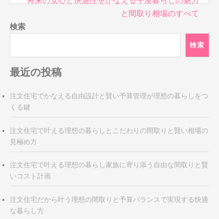
将来の安心と快適性をかなえる平屋暮らしの魅力
稿
と間取り相場のすべて
ナ
検索
ビ
検索
ゲ
ー
最近の投稿
シ
ョ
ン
注文住宅でかなえる自由設計と賢い予算管理が理想の暮らしをつ
くる鍵
注文住宅で叶える理想の暮らしとこだわりの間取りと賢い相場の
見極め方
注文住宅で叶える理想の暮らし家族に寄り添う自由な間取りと賢
いコスト計画
注文住宅だから叶う理想の間取りと予算バランスで実現する快適
な暮らし方