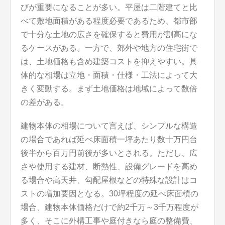
びが重要になることが多い。平屋は二階建てと比
べて敷地面積がある程度必要であるため、都市部
で十分な土地の広さを確保すると費用が割高にな
るケースがある。一方で、郊外や地方の住宅街で
は、土地価格も含め建築コストを抑えやすい。具
体的な相場は立地・面積・仕様・工法によって大
きく変動する。まず土地価格は地域によって数倍
の差がある。
建物本体の相場について言えば、シンプルな構造
の場合であれば延べ床面積一坪あたり数十万円台
後半から百万円前後が多いとされる。ただし、広
さや使用する建材、断熱性、設備グレードを高め
る場合や高天井、勾配屋根などの特殊な設計はコ
ストの増加要因となる。30坪程度の延べ床面積の
場合、建物本体価格だけで約2千万～3千万程度が
多く、そこに外構工事や庭付きなら庭の整備費、